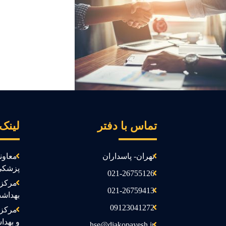
تماس با دفتر
لینک
تهران- پاسداران
معاون
پزشکی
021-26755126
مرکز 
021-26759413
بهداش
09123041272
مرکز 
و بهدا
hse@diakopayesh.ir