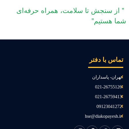
از سنجش تا سلامت، همراه حرفه‌ای
ما هستیم”
ماس با دفتر
تهران- پاسداران
021-26755126
021-26759413
09123041272
hse@diakopayesh.ir