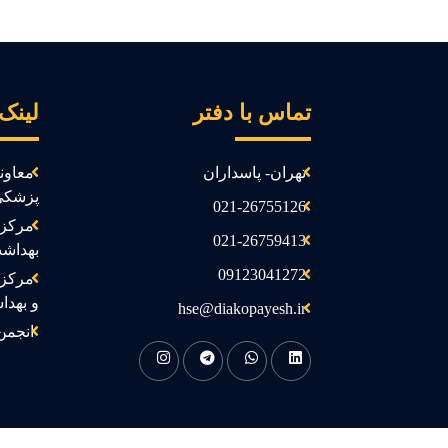
تماس با دفتر
لینک
تهران- پاسداران
معاون
پزشکی
021-26755126
مرکز 
021-26759413
بهداش
09123041272
مرکز 
و بهدا
hse@diakopayesh.ir
انجمن