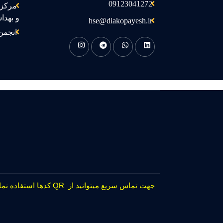
09123041272
مرکز 
و بهدا
hse@diakopayesh.ir
انجمن
جهت تماس سریع میتوانید از QR کدها استفاده نمایید.