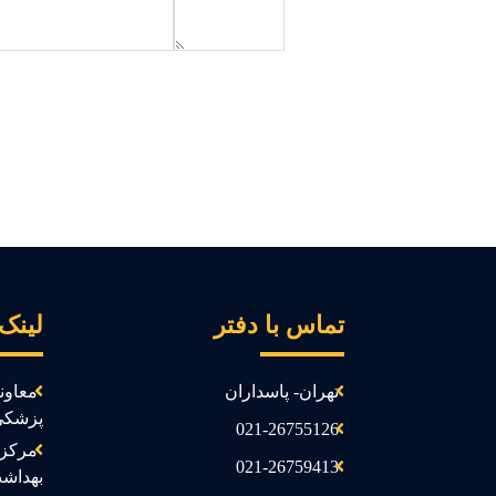
تماس با دفتر
لینک
تهران- پاسداران
معاون
پزشکی
021-26755126
مرکز 
021-26759413
بهداش