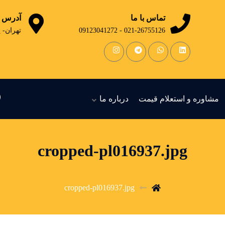
تماس با ما
آدرس
021-26755126 - 09123041272
تهران- 
مشاوره و استعلام قیمت
درباره ما
cropped-pl016937.jpg
cropped-pl016937.jpg