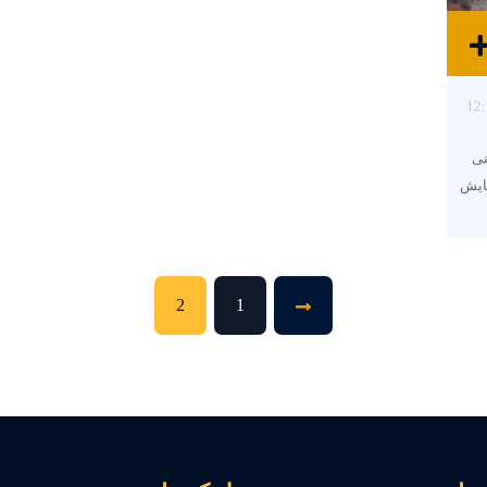
12:
نی
ایش
2
1