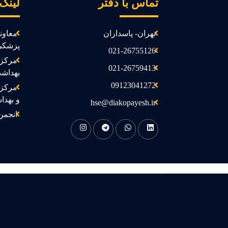
تماس با دفتر
لینک
تهران- پاسداران
معاون
پزشکی
021-26755126
مرکز 
021-26759413
بهداش
09123041272
مرکز 
و بهدا
hse@diakopayesh.ir
انجمن