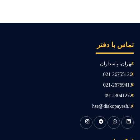
ماس با دفتر
تهران- پاسداران
021-26755126
021-26759413
09123041272
hse@diakopayesh.ir