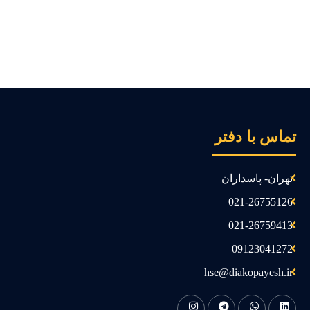
ماس با دفتر
تهران- پاسداران
021-26755126
021-26759413
09123041272
hse@diakopayesh.ir