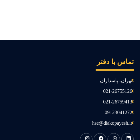
ماس با دفتر
تهران- پاسداران
021-26755126
021-26759413
09123041272
hse@diakopayesh.ir