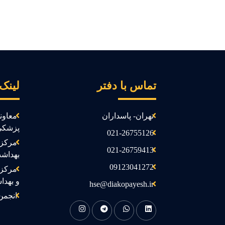
تماس با دفتر
لینک
تهران- پاسداران
معاون
پزشکی
021-26755126
مرکز 
021-26759413
بهداش
09123041272
مرکز 
و بهدا
hse@diakopayesh.ir
انجمن