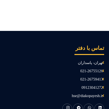
ماس با دفتر
تهران- پاسداران
021-26755126
021-26759413
09123041272
hse@diakopayesh.ir