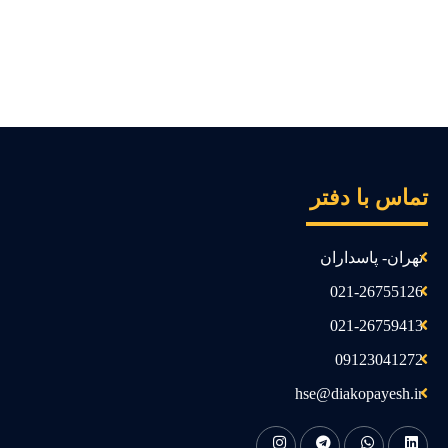
ماس با دفتر
تهران- پاسداران
021-26755126
021-26759413
09123041272
hse@diakopayesh.ir