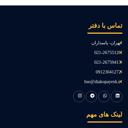
ماس با دفتر
تهران- پاسداران
021-26755126
021-26759413
09123041272
hse@diakopayesh.ir
ینک های مهم