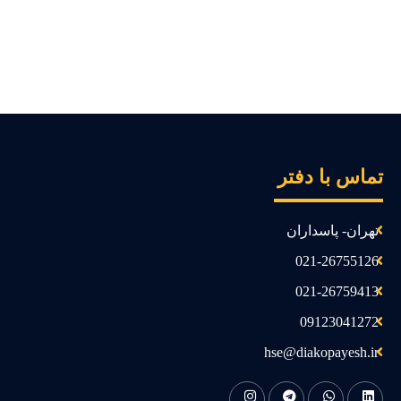
ماس با دفتر
تهران- پاسداران
021-26755126
021-26759413
09123041272
hse@diakopayesh.ir