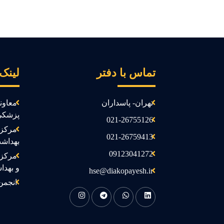
تماس با دفتر
لینک
تهران- پاسداران
معاون
پزشکی
021-26755126
مرکز 
021-26759413
بهداش
09123041272
مرکز 
و بهدا
hse@diakopayesh.ir
انجمن