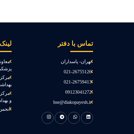
تماس با دفتر
لینک
تهران- پاسداران
معاون
پزشکی
021-26755126
مرکز 
021-26759413
بهداش
09123041272
مرکز 
و بهدا
hse@diakopayesh.ir
انجمن