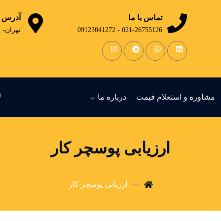
تماس با ما
آدرس
021-26755126 - 09123041272
تهران- 
مشاوره و استعلام قیمت
درباره ما
ارزیابی پوسچر کار
ارزیابی پوسچر کار