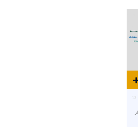
12:
ز