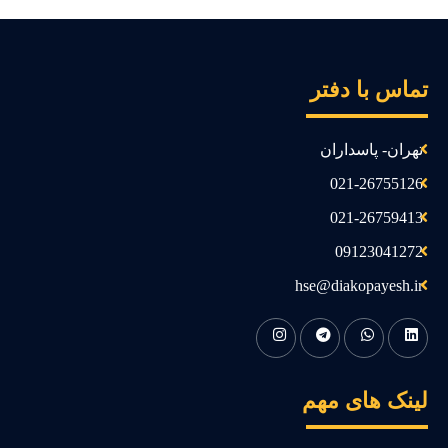
ماس با دفتر
تهران- پاسداران
021-26755126
021-26759413
09123041272
hse@diakopayesh.ir
ینک های مهم