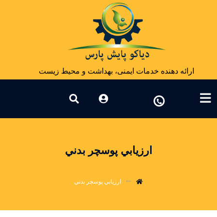
ارائه دهنده خدمات ایمنی، بهداشت و محیط زیست
ارزﻳﺎﺑﻲ ﭘﻮﺳﭽﺮ ﺑﺪﻧﻲ
ارزﻳﺎﺑﻲ ﭘﻮﺳﭽﺮ ﺑﺪﻧﻲ