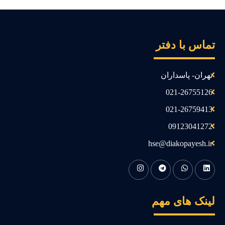
ماس با دفتر
تهران- پاسداران
021-26755126
021-26759413
09123041272
hse@diakopayesh.ir
ینک های مهم