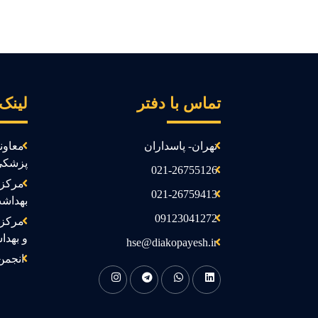
تماس با دفتر
لینک
تهران- پاسداران
معاون
پزشکی
021-26755126
مرکز 
021-26759413
بهداش
09123041272
مرکز 
و بهدا
hse@diakopayesh.ir
انجمن