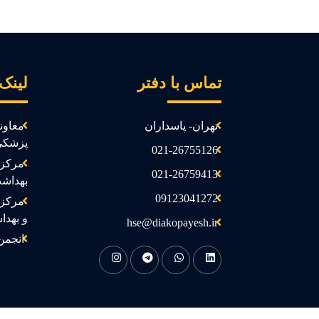
تماس با دفتر
لینک
تهران- پاسداران
معاون
پزشکی
021-26755126
مرکز 
021-26759413
بهداش
09123041272
مرکز 
و بهدا
hse@diakopayesh.ir
انجمن