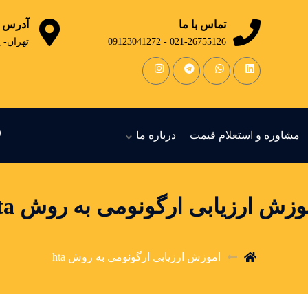
تماس با ما
آدرس
021-26755126 - 09123041272
تهران- 
مشاوره و استعلام قیمت
درباره ما
وزش ارزیابی ارگونومی به روش hta
اموزش ارزیابی ارگونومی به روش hta