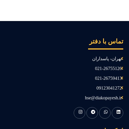
ماس با دفتر
تهران- پاسداران
021-26755126
021-26759413
09123041272
hse@diakopayesh.ir