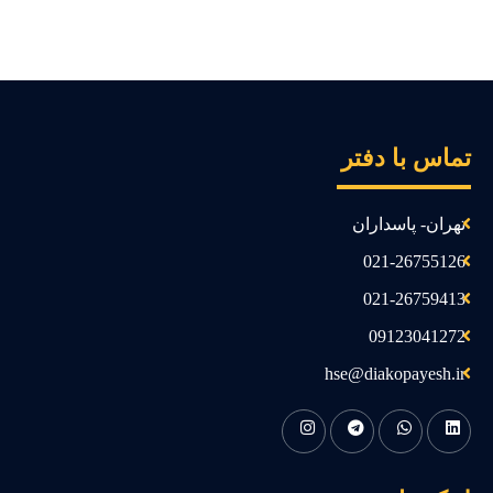
ماس با دفتر
تهران- پاسداران
021-26755126
021-26759413
09123041272
hse@diakopayesh.ir