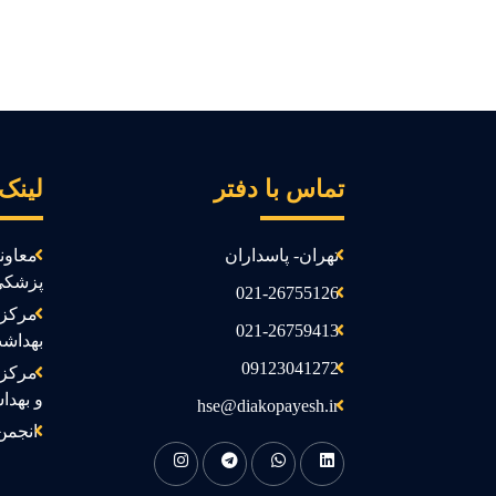
تماس با دفتر
لینک
تهران- پاسداران
معاون
پزشکی
021-26755126
مرکز 
021-26759413
بهداش
09123041272
مرکز 
و بهدا
hse@diakopayesh.ir
انجمن