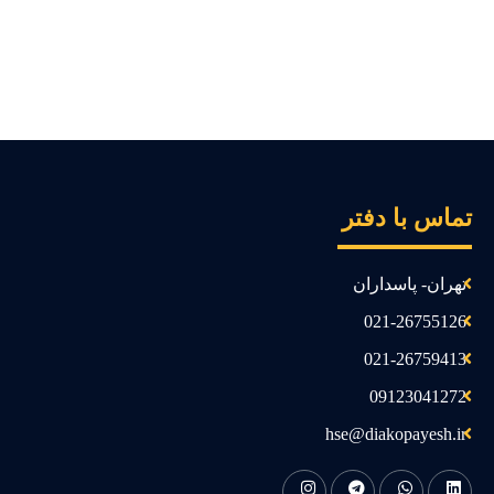
ماس با دفتر
تهران- پاسداران
021-26755126
021-26759413
09123041272
hse@diakopayesh.ir