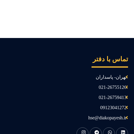
ماس با دفتر
تهران- پاسداران
021-26755126
021-26759413
09123041272
hse@diakopayesh.ir