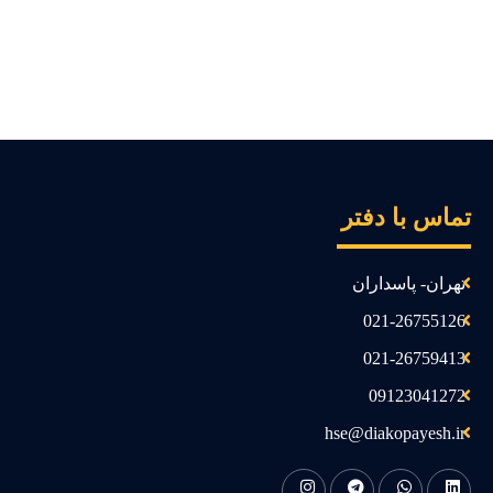
ماس با دفتر
تهران- پاسداران
021-26755126
021-26759413
09123041272
hse@diakopayesh.ir