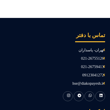
ماس با دفتر
تهران- پاسداران
021-26755126
021-26759413
09123041272
hse@diakopayesh.ir