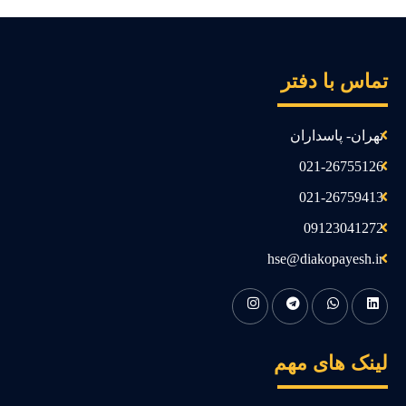
ماس با دفتر
تهران- پاسداران
021-26755126
021-26759413
09123041272
hse@diakopayesh.ir
ینک های مهم