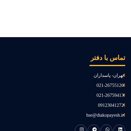
ماس با دفتر
تهران- پاسداران
021-26755126
021-26759413
09123041272
hse@diakopayesh.ir