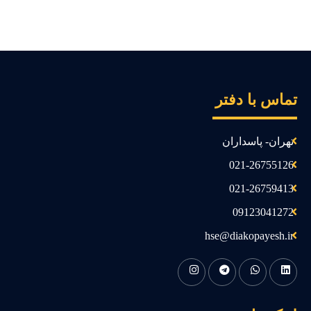
ماس با دفتر
تهران- پاسداران
021-26755126
021-26759413
09123041272
hse@diakopayesh.ir