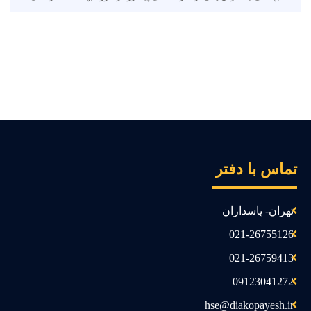
ماس با دفتر
تهران- پاسداران
021-26755126
021-26759413
09123041272
hse@diakopayesh.ir