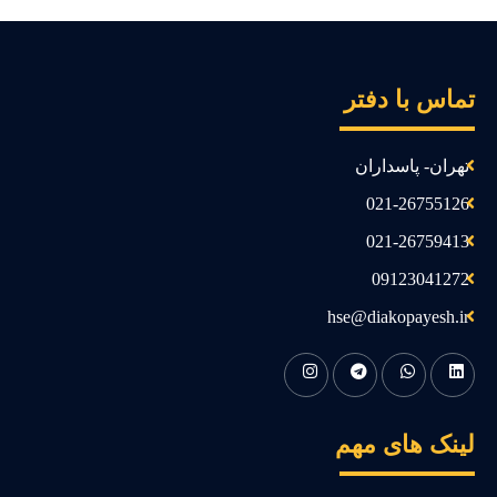
ماس با دفتر
تهران- پاسداران
021-26755126
021-26759413
09123041272
hse@diakopayesh.ir
ینک های مهم