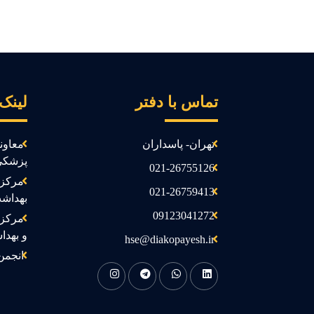
تماس با دفتر
لینک
تهران- پاسداران
معاون
پزشکی
021-26755126
مرکز 
021-26759413
بهداش
09123041272
مرکز 
و بهدا
hse@diakopayesh.ir
انجمن