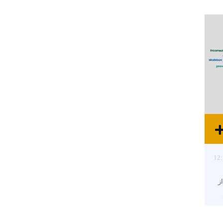
12:
ز