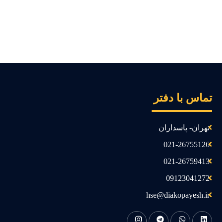
ماس با دفتر
تهران- پاسداران
021-26755126
021-26759413
09123041272
hse@diakopayesh.ir