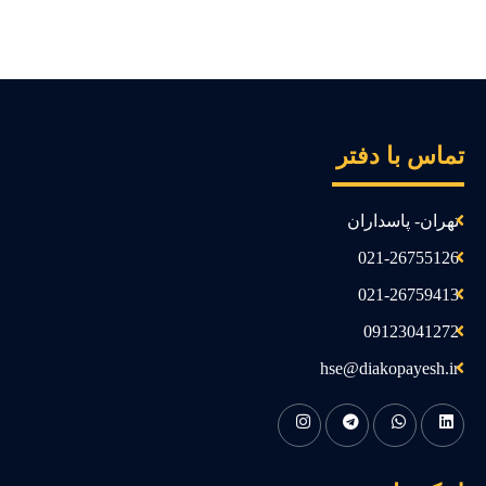
ماس با دفتر
تهران- پاسداران
021-26755126
021-26759413
09123041272
hse@diakopayesh.ir