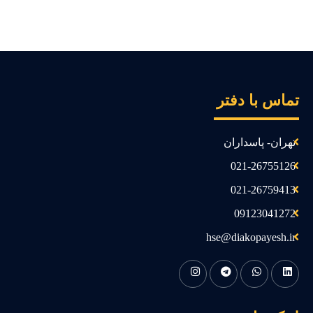
ماس با دفتر
تهران- پاسداران
021-26755126
021-26759413
09123041272
hse@diakopayesh.ir