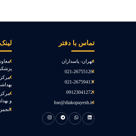
تماس با دفتر
لینک
تهران- پاسداران
معاون
پزشکی
021-26755126
مرکز 
021-26759413
بهداش
09123041272
مرکز 
و بهدا
hse@diakopayesh.ir
انجمن