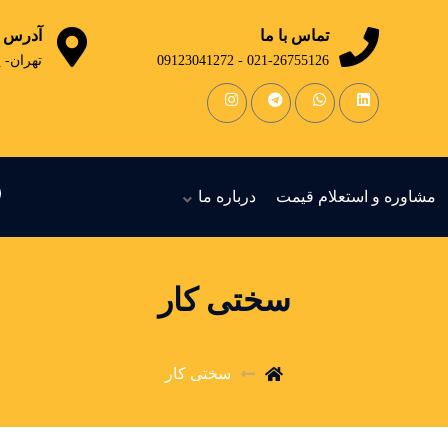
تماس با ما
آدرس
021-26755126 - 09123041272
تهران- 
مشاوره و استعلام قیمت
درباره ما
سختی کار
سختی کار