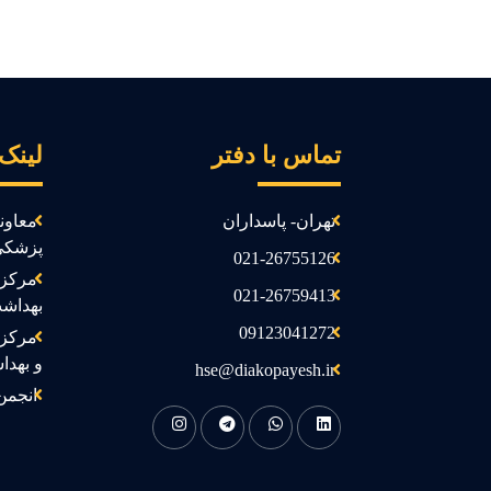
تماس با دفتر
لینک
تهران- پاسداران
معاون
پزشکی
021-26755126
مرکز 
021-26759413
بهداش
09123041272
مرکز 
و بهدا
hse@diakopayesh.ir
انجمن