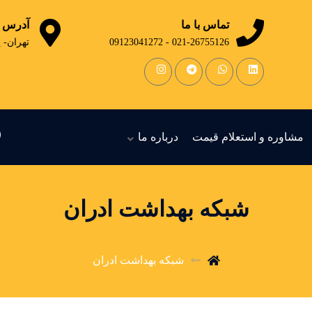
تماس با ما
آدرس
021-26755126 - 09123041272
تهران- 
مشاوره و استعلام قیمت
درباره ما
شبکه بهداشت ادران
شبکه بهداشت ادران