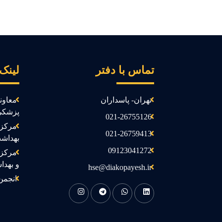
تماس با دفتر
لینک
تهران- پاسداران
معاون
پزشکی
021-26755126
مرکز 
021-26759413
بهداش
09123041272
مرکز 
و بهدا
hse@diakopayesh.ir
انجمن