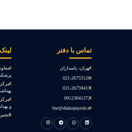
تماس با دفتر
لینک
تهران- پاسداران
معاون
پزشکی
021-26755126
مرکز 
021-26759413
بهداش
09123041272
مرکز 
و بهدا
hse@diakopayesh.ir
انجمن