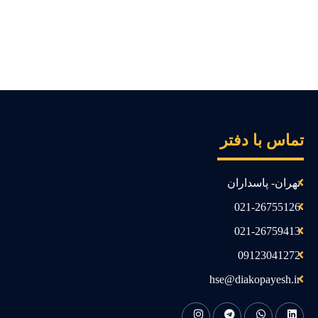
ماس با دفتر
تهران- پاسداران
021-26755126
021-26759413
09123041272
hse@diakopayesh.ir