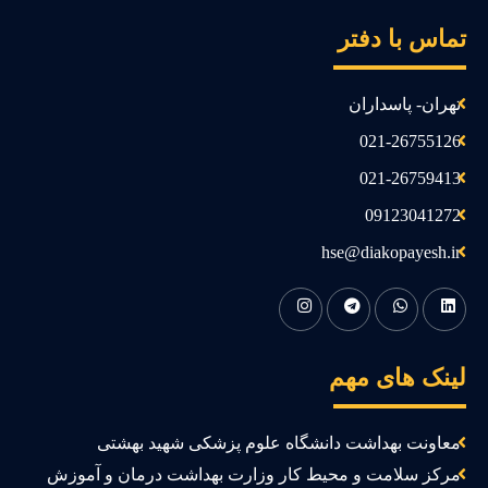
ماس با دفتر
تهران- پاسداران
021-26755126
021-26759413
09123041272
hse@diakopayesh.ir
ینک های مهم
معاونت بهداشت دانشگاه علوم پزشکی شهید بهشتی
مرکز سلامت و محیط کار وزارت بهداشت درمان و آموزش