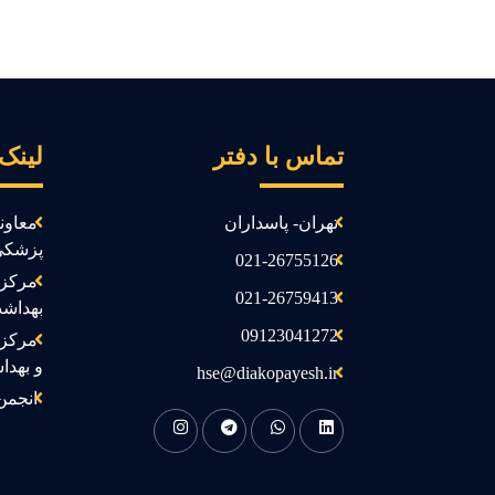
تماس با دفتر
لینک
تهران- پاسداران
معاون
پزشکی
021-26755126
مرکز 
021-26759413
بهداش
09123041272
مرکز 
و بهدا
hse@diakopayesh.ir
انجمن