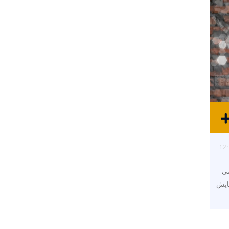
12:
نی
ایش