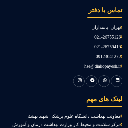
ماس با دفتر
تهران- پاسداران
021-26755126
021-26759413
09123041272
hse@diakopayesh.ir
ینک های مهم
معاونت بهداشت دانشگاه علوم پزشکی شهید بهشتی
مرکز سلامت و محیط کار وزارت بهداشت درمان و آموزش