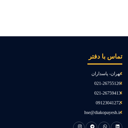
ماس با دفتر
تهران- پاسداران
021-26755126
021-26759413
09123041272
hse@diakopayesh.ir