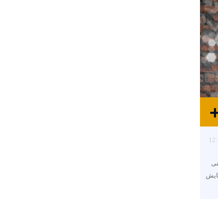
12:
نی
ایش