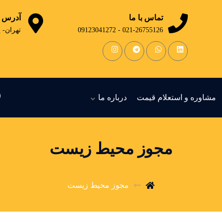
تماس با ما
آدرس
021-26755126 - 09123041272
تهران- 
مشاوره و استعلام قیمت
درباره ما
مجوز محیط زیست
مجوز محیط زیست