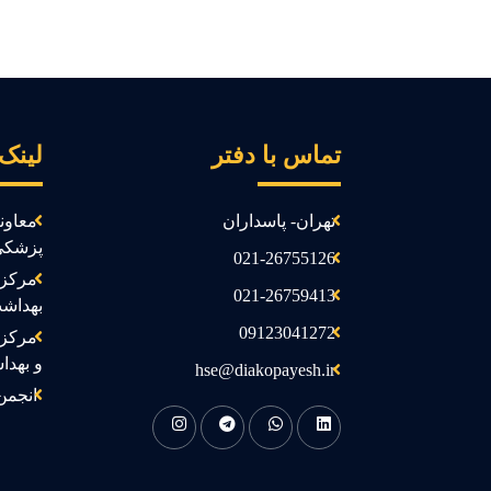
تماس با دفتر
لینک
تهران- پاسداران
معاون
پزشکی
021-26755126
مرکز 
021-26759413
بهداش
09123041272
مرکز 
و بهدا
hse@diakopayesh.ir
انجمن