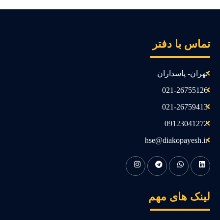
ماس با دفتر
تهران- پاسداران
021-26755126
021-26759413
09123041272
hse@diakopayesh.ir
ینک های مهم