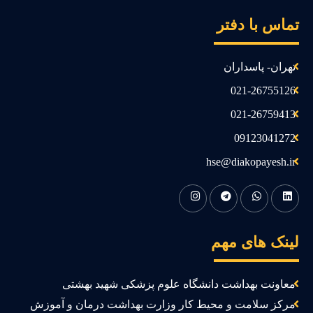
ماس با دفتر
تهران- پاسداران
021-26755126
021-26759413
09123041272
hse@diakopayesh.ir
ینک های مهم
معاونت بهداشت دانشگاه علوم پزشکی شهید بهشتی
مرکز سلامت و محیط کار وزارت بهداشت درمان و آموزش