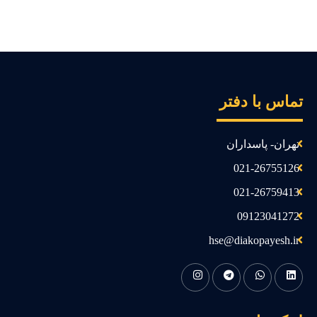
ماس با دفتر
تهران- پاسداران
021-26755126
021-26759413
09123041272
hse@diakopayesh.ir