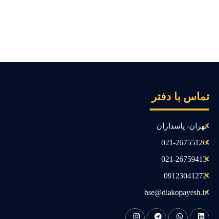
ماس با دفتر
تهران- پاسداران
021-26755126
021-26759413
09123041272
hse@diakopayesh.ir