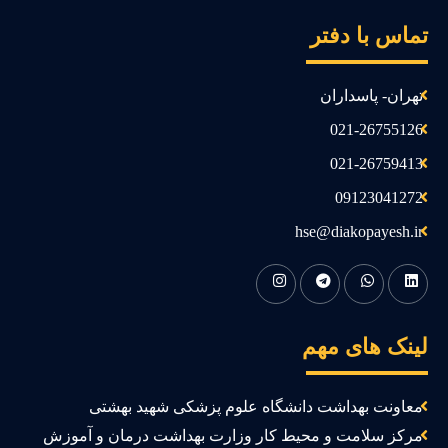
ماس با دفتر
تهران- پاسداران
021-26755126
021-26759413
09123041272
hse@diakopayesh.ir
ینک های مهم
معاونت بهداشت دانشگاه علوم پزشکی شهید بهشتی
مرکز سلامت و محیط کار وزارت بهداشت درمان و آموزش